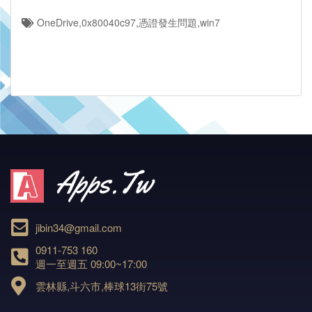
OneDrive,0x80040c97,憑證發生問題,win7
jibin34@gmail.com
0911-753 160
週一至週五 09:00~17:00
雲林縣,斗六市,棒球13街75號