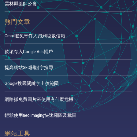
雲林縣藥師公會
熱門文章
Gmail避免寄件人跑到垃圾信箱
款項存入Google Ads帳戶
提高網站SEO關鍵字搜尋
Google搜尋關鍵字出價範圍
網路抓免費圖片來使用有什麼危機
輕鬆使用neo imaging快速縮圖及裁圖
網站工具