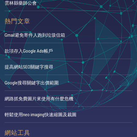
雲林縣藥師公會
熱門文章
Gmail避免寄件人跑到垃圾信箱
款項存入Google Ads帳戶
提高網站SEO關鍵字搜尋
Google搜尋關鍵字出價範圍
網路抓免費圖片來使用有什麼危機
輕鬆使用neo imaging快速縮圖及裁圖
網站工具