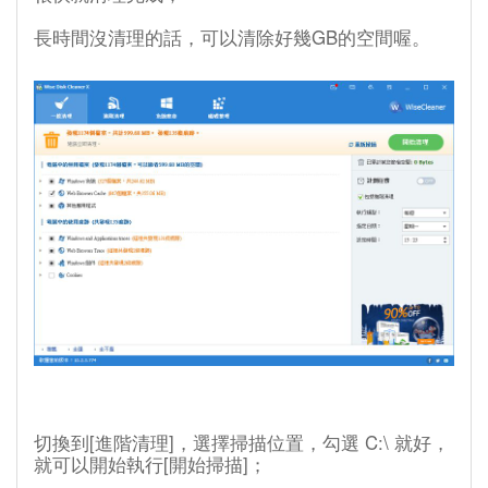
長時間沒清理的話，可以清除好幾GB的空間喔。
切換到[進階清理]，選擇掃描位置，勾選 C:\ 就好，
就可以開始執行[開始掃描]；